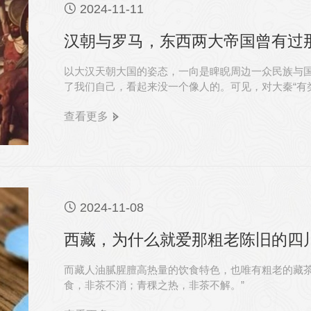

2024-11-11
汉朝与罗马，东西两大帝国曾有过
以大汉天朝大国的姿态，一向是睥睨周边一众民族与
了我们自己，看起来没一个像人的。可见，对大秦“有
了。
查看更多

2024-11-08
西藏，为什么就爱那粗老陈旧的四
而藏人油腻腥膻高热量的饮食特色，也唯有粗老的藏茶
食，非茶不消；青稞之热，非茶不解。”