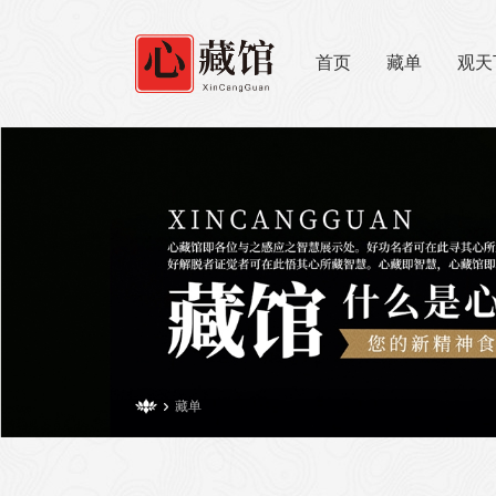
首页
藏单
观天

藏单