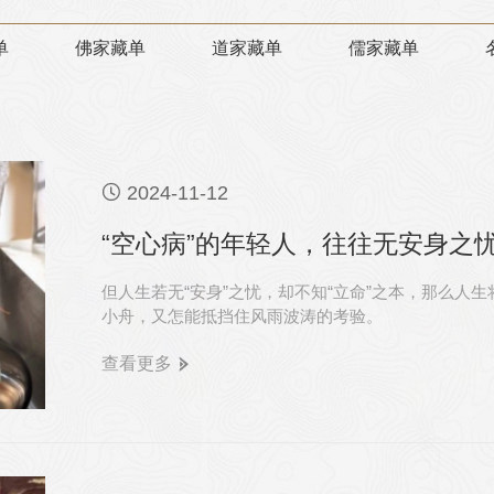
单
佛家藏单
道家藏单
儒家藏单

2024-11-12
“空心病”的年轻人，往往无安身之
但人生若无“安身”之忧，却不知“立命”之本，那么人
小舟，又怎能抵挡住风雨波涛的考验。
查看更多