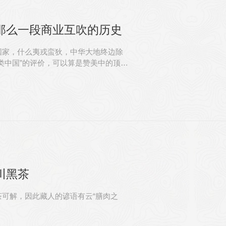
那么一段商业互吹的历史
国家，什么夷戎蛮狄，中华大地终边除
类中国”的评价，可以算是赞美中的顶配
川黑茶
可解，因此藏人的谚语有云“膳肉之