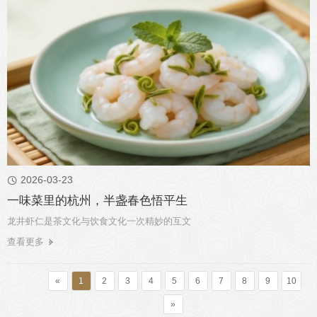
2026-03-23

一味菜里的杭州，半盏春色悟平生
龙井虾仁是茶文化与饮食文化一次精妙的互文
查看更多
«
1
2
3
4
5
6
7
8
9
10
»