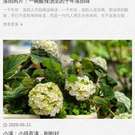
洛阳肉片：一碗酸辣汤里的千年洛阳味
一千年前，洛阳人开始喝这碗汤；一千年后，洛阳人还在喝。那汤里的酸
辣，早已不是简单的味道，而是一代代人用舌尖传承的、关于这座古都的
集 ...
查看更多
2026-05-21

小满：小得盈满，刚刚好