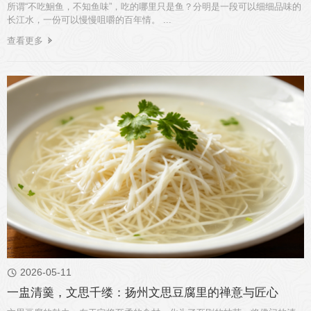
所谓“不吃鮰鱼，不知鱼味”，吃的哪里只是鱼？分明是一段可以细细品味的
长江水，一份可以慢慢咀嚼的百年情。 ...
查看更多
2026-05-11

一盅清羹，文思千缕：扬州文思豆腐里的禅意与匠心