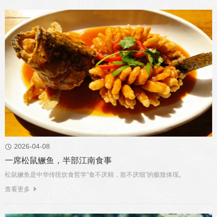
2026-04-08

一席松鼠鳜鱼，半部江南食事
松鼠鳜鱼是中华传统饮食哲学“食不厌精，脍不厌细”的极致体现。
查看更多