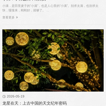
小满，是田里麦子的“小满”，也是人心里的“小满”。别求太满，也别求太
快，慢慢来，刚刚好，就够了。 ...
查看更多
2026-05-19

龙星在天：上古中国的天文纪年密码