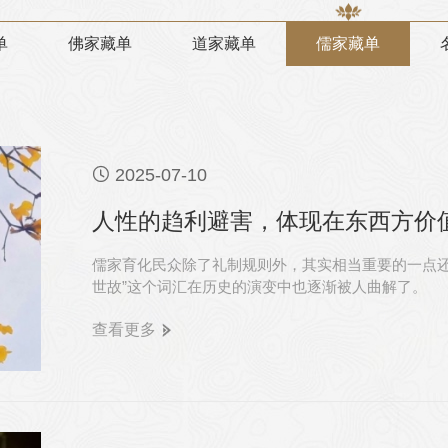
单
佛家藏单
道家藏单
儒家藏单

2025-07-10
人性的趋利避害，体现在东西方价
儒家育化民众除了礼制规则外，其实相当重要的一点还
世故”这个词汇在历史的演变中也逐渐被人曲解了。
查看更多