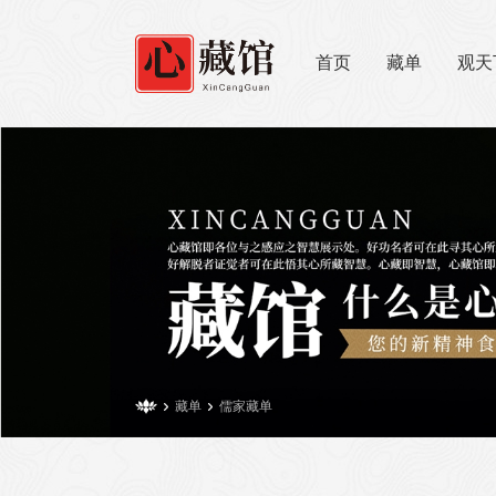
首页
藏单
观天


藏单
儒家藏单