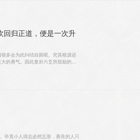
电话
坎回归正道，便是一次升
客服
旧很多会为此纠结自困呢。究其根源还
微信
莫大的勇气。因此复卦六爻所鼓励的便
”。毕竟小人得志必然忘形，善良的人只