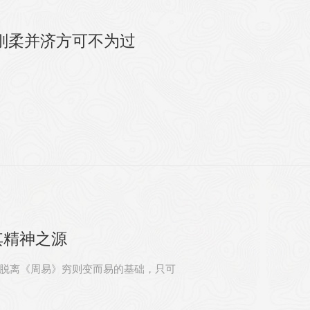
刚柔并济方可不为过
其精神之源
有脱离《周易》穷则变而易的基础，只可
。