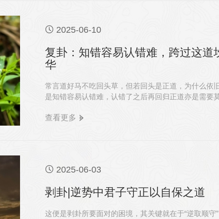

2025-06-10
复卦：知错容易认错难，跨过这道
华
常言道好马不吃回头草，但若回头是正道，为什么依
是知错容易认错难，认错了之后再回归正道亦是需要
是这种知错能回头的勇气。
查看更多

2025-06-03
剥卦|逆势中君子守正以自保之道
这便是剥卦所要面对的困境，其关键就在于“逆取顺守