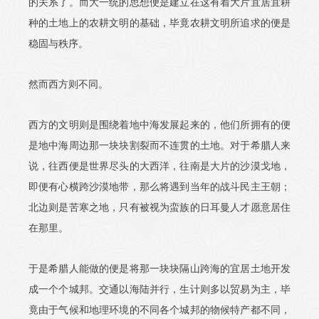
的关系了。而大一统的思想便是建立在这有着大片宜居宜耕
种的土地上的农耕文明的基础，毕竟农耕文明所追求的便是
稳固与秩序。
然而西方则不同。
西方的文明则是围绕着地中海发展起来的，他们所拥有的便
是地中海周边那一块块割裂而不连贯的土地。对于希腊人来
说，往西便是世界尽头的大西洋，往南是大片的沙漠戈地，
即便有心横跨沙漠地带，那么将遇到当年的战斗民主王朝；
北边则是苦寒之地，只有被视为蛮族的日耳曼人才愿意居住
在那里。
于是希腊人能做的便是将那一块块隔山跨海的宜居土地开发
成一个个城邦。交通以海陆并行，生计则多以贸易为主，毕
竟由于气候和地理环境的不同各个城邦的物候特产都不同，