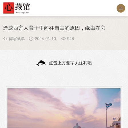

造成西方人骨子里向往自由的原因，缘由在它



儒家藏单
2024-01-10
948
点击上方蓝字关注我吧