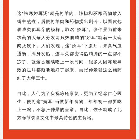
这“祛寒娇耳汤”就是将羊肉、辣椒和驱寒药物放入
锅中熬煮，后便将羊肉和药物捞出剁碎，以面皮包
裹成类似耳朵的模样，取名“娇耳”。张仲景为前来
求药的人每人分发两只热腾腾的“娇耳”就着一大碗
肉汤饮下。人们发现，这“娇耳”下腹后，果真气血
通畅，浑身发热，连耳朵都变得热腾腾的一点都不
冻了。就这么连续吃上一段时间，很多人因冻疮导
致的烂耳都渐渐地好了起来。而张仲景就这么施药
到了大年三十。
自此，人们为了庆祝冻疮康复，更为了纪念仁心医
生，便将这“娇耳”当做新年食物，年年初一都要吃
上一碗，不忘张仲景的善举。自此，饺子就成了北
方春节饮食文化中最具特色的主食咯。