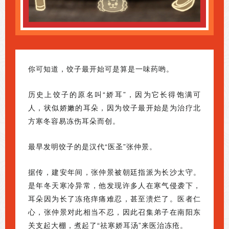
你可知道，饺子最开始可是算是一味药哟。
历史上饺子的原名叫“娇耳”，因为它长得饱满可
人，状似娇嫩的耳朵，因为饺子最开始是为治疗北
方寒冬容易冻伤耳朵而创。
最早发明饺子的是汉代“医圣”张仲景。
据传，建安年间，张仲景被朝廷指派为长沙太守。
是年冬天寒冷异常，他发现许多人在寒气侵袭下，
耳朵因为长了冻疮痒痛难忍，甚至溃烂了。医者仁
心，张仲景对此相当不忍，因此召集弟子在南阳东
关支起大棚，煮起了“祛寒娇耳汤”来医治冻疮。