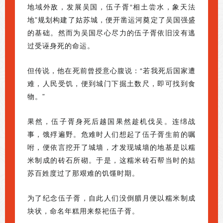
地域外敌，发展吴国，伍子胥“相土尝水，象天法
地”规划构建了姑苏城，便开凿运河奠定了吴国强盛
的基础。然而为吴国尽心尽力的伍子胥依旧没有逃
过受诬身死的命运。
但传说，他在死前曾授意心腹说：“若我死后国家遭
难，人民受饥，便到城门下掘土数尺，即可找到食
物。”
果然，伍子胥身死后越国果然趁机伐吴。连绵战
事，饿殍遍野。危难时人们想起了伍子胥生前的嘱
咐，便依言挖开了城墙，才发现城墙的地基是以糯
米制成的砖石所砌。于是，这糯米砖石帮当时的姑
苏百姓度过了那艰难的饥馑时期。
为了纪念伍子胥，自此人们没倒腊月便以糯米制成
块状，命名年糕用来祭祀伍子胥。