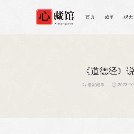
首页
藏单
观天
《道德经》


道家藏单
2023-