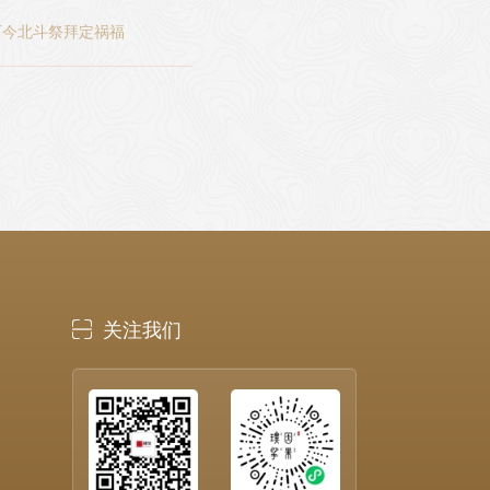
而今北斗祭拜定祸福
电话
客服

关注我们
微信