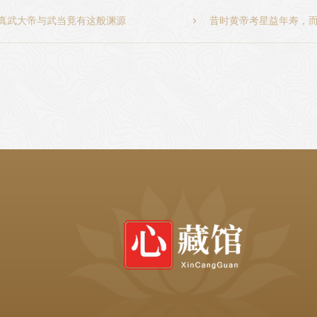
真武大帝与武当竟有这般渊源

昔时黄帝考星益年寿，